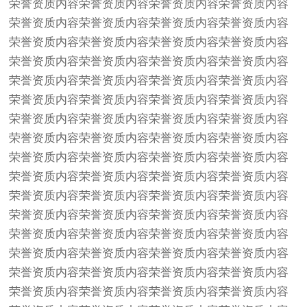
荣誉资质内容荣誉资质内容荣誉资质内容荣誉资质内容
荣誉资质内容荣誉资质内容荣誉资质内容荣誉资质内容
荣誉资质内容荣誉资质内容荣誉资质内容荣誉资质内容
荣誉资质内容荣誉资质内容荣誉资质内容荣誉资质内容
荣誉资质内容荣誉资质内容荣誉资质内容荣誉资质内容
荣誉资质内容荣誉资质内容荣誉资质内容荣誉资质内容
荣誉资质内容荣誉资质内容荣誉资质内容荣誉资质内容
荣誉资质内容荣誉资质内容荣誉资质内容荣誉资质内容
荣誉资质内容荣誉资质内容荣誉资质内容荣誉资质内容
荣誉资质内容荣誉资质内容荣誉资质内容荣誉资质内容
荣誉资质内容荣誉资质内容荣誉资质内容荣誉资质内容
荣誉资质内容荣誉资质内容荣誉资质内容荣誉资质内容
荣誉资质内容荣誉资质内容荣誉资质内容荣誉资质内容
荣誉资质内容荣誉资质内容荣誉资质内容荣誉资质内容
荣誉资质内容荣誉资质内容荣誉资质内容荣誉资质内容
荣誉资质内容荣誉资质内容荣誉资质内容荣誉资质内容