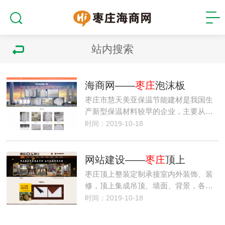
站内搜索
海商网——
枣庄
泡沫板
枣庄市慧天美亚保温节能建材是我国生
产新型保温材料较早的企业，主要从…
时间：2019-10-18
网站建设——
枣庄
顶上
枣庄顶上整装定制承接室内外装饰、装
修，顶上集成吊顶、墙面、背景，各…
时间：2019-10-18